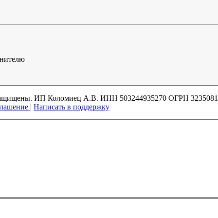
лнителю
а защищены. ИП Коломиец А.В. ИНН 503244935270 ОГРН 323508
глашение
|
Написать в поддержку