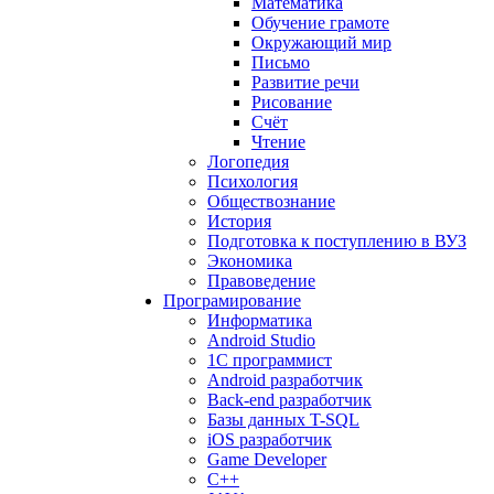
Математика
Обучение грамоте
Окружающий мир
Письмо
Развитие речи
Рисование
Счёт
Чтение
Логопедия
Психология
Обществознание
История
Подготовка к поступлению в ВУЗ
Экономика
Правоведение
Програмирование
Информатика
Android Studio
1C программист
Android разработчик
Back-end разработчик
Базы данных T-SQL
iOS разработчик
Game Developer
C++