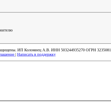
лнителю
а защищены. ИП Коломиец А.В. ИНН 503244935270 ОГРН 323508
глашение
|
Написать в поддержку