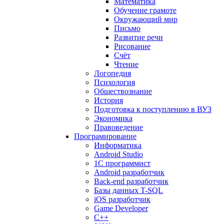
Математика
Обучение грамоте
Окружающий мир
Письмо
Развитие речи
Рисование
Счёт
Чтение
Логопедия
Психология
Обществознание
История
Подготовка к поступлению в ВУЗ
Экономика
Правоведение
Програмирование
Информатика
Android Studio
1C программист
Android разработчик
Back-end разработчик
Базы данных T-SQL
iOS разработчик
Game Developer
C++