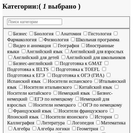
Категории:
(
1
выбрано )
Бизнес
Биология
Анатомия
Гистология
Фармакология
Физиология
Школьная программа
Видео и анимация
География
Иностранные
языки
Английский язык
Английский для взрослых
Английский для детей
Английский для школьников
Бизнес-английский
Подготовка к GMAT
Подготовка к IELTS
Подготовка к TOEFL
Подготовка к ЕГЭ
Подготовка к ОГЭ (ГИА)
Испанский язык
Носители испанского
Итальянский
язык
Носители итальянского
Китайский язык
Носители китайского
Немецкий язык
Бизнес-
немецкий
ЕГЭ по немецкому
Немецкий для
взрослых
Носители немецкого
ОГЭ по немецкому
Французский язык
Носители французского
Японский язык
Носители японского
История
Каллиграфия
Литература
Логопедия
Математика
Алгебра
Алгебра логики
Геометрия