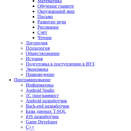
Математика
Обучение грамоте
Окружающий мир
Письмо
Развитие речи
Рисование
Счёт
Чтение
Логопедия
Психология
Обществознание
История
Подготовка к поступлению в ВУЗ
Экономика
Правоведение
Програмирование
Информатика
Android Studio
1C программист
Android разработчик
Back-end разработчик
Базы данных T-SQL
iOS разработчик
Game Developer
C++