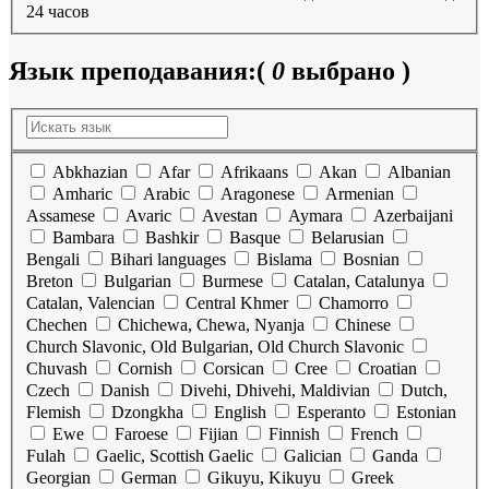
24 часов
Язык преподавания:
(
0
выбрано )
Abkhazian
Afar
Afrikaans
Akan
Albanian
Amharic
Arabic
Aragonese
Armenian
Assamese
Avaric
Avestan
Aymara
Azerbaijani
Bambara
Bashkir
Basque
Belarusian
Bengali
Bihari languages
Bislama
Bosnian
Breton
Bulgarian
Burmese
Catalan, Catalunya
Catalan, Valencian
Central Khmer
Chamorro
Chechen
Chichewa, Chewa, Nyanja
Chinese
Church Slavonic, Old Bulgarian, Old Church Slavonic
Chuvash
Cornish
Corsican
Cree
Croatian
Czech
Danish
Divehi, Dhivehi, Maldivian
Dutch,
Flemish
Dzongkha
English
Esperanto
Estonian
Ewe
Faroese
Fijian
Finnish
French
Fulah
Gaelic, Scottish Gaelic
Galician
Ganda
Georgian
German
Gikuyu, Kikuyu
Greek