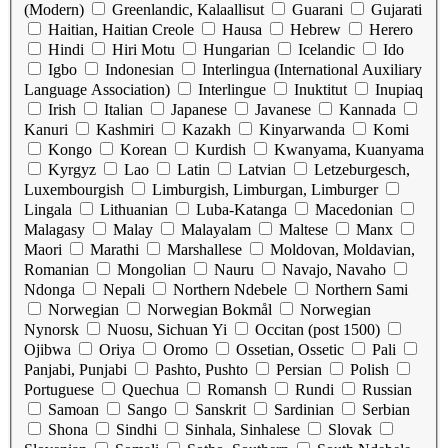
(Modern)
Greenlandic, Kalaallisut
Guarani
Gujarati
Haitian, Haitian Creole
Hausa
Hebrew
Herero
Hindi
Hiri Motu
Hungarian
Icelandic
Ido
Igbo
Indonesian
Interlingua (International Auxiliary
Language Association)
Interlingue
Inuktitut
Inupiaq
Irish
Italian
Japanese
Javanese
Kannada
Kanuri
Kashmiri
Kazakh
Kinyarwanda
Komi
Kongo
Korean
Kurdish
Kwanyama, Kuanyama
Kyrgyz
Lao
Latin
Latvian
Letzeburgesch,
Luxembourgish
Limburgish, Limburgan, Limburger
Lingala
Lithuanian
Luba-Katanga
Macedonian
Malagasy
Malay
Malayalam
Maltese
Manx
Maori
Marathi
Marshallese
Moldovan, Moldavian,
Romanian
Mongolian
Nauru
Navajo, Navaho
Ndonga
Nepali
Northern Ndebele
Northern Sami
Norwegian
Norwegian Bokmål
Norwegian
Nynorsk
Nuosu, Sichuan Yi
Occitan (post 1500)
Ojibwa
Oriya
Oromo
Ossetian, Ossetic
Pali
Panjabi, Punjabi
Pashto, Pushto
Persian
Polish
Portuguese
Quechua
Romansh
Rundi
Russian
Samoan
Sango
Sanskrit
Sardinian
Serbian
Shona
Sindhi
Sinhala, Sinhalese
Slovak