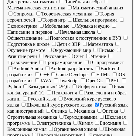
Дискретная математика
Линейная алгебра
Математическая статистика
Математический анализ
Сопромат
Теоретическая механика
Теория
вероятностей
Теория игр
Школьная программа
Эконометрика
Мобильные
Музыка и аудио
Написание и перевод
Начальная школа
Обществознание
Подготовка к поступлению в ВУЗ
Подготовка к школе
Дети с ЗПР
Математика
Обучение грамоте
Окружающий мир
Письмо
Развитие речи
Рисование
Счёт
Чтение
Правоведение
Програмирование
1C программист
Android Studio
Android разработчик
Back-end
разработчик
C++
Game Developer
HTML
iOS
разработчик
JAVA
JavaScript
OpenGL
PHP
Python
Базы данных T-SQL
Информатика
Язык
конфигураций 1С
Психология
Развлечения и образ
жизни
Русский язык
Вузовский курс русского
языка
Школьный курс русского языка
Русский язык
как иностранный
Физика
Механика
Оптика
Строительная механика
Термодинамика
Школьная
программа
Электротехника
Химия
Биохимия
Коллоидная химия
Органическая химия
Школьная
программа
Цифровой маркетинг
Экономика