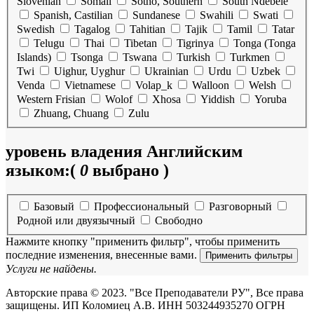
Slovenian
Somali
Sotho, Southern
South Ndebele
Spanish, Castilian
Sundanese
Swahili
Swati
Swedish
Tagalog
Tahitian
Tajik
Tamil
Tatar
Telugu
Thai
Tibetan
Tigrinya
Tonga (Tonga
Islands)
Tsonga
Tswana
Turkish
Turkmen
Twi
Uighur, Uyghur
Ukrainian
Urdu
Uzbek
Venda
Vietnamese
Volap_k
Walloon
Welsh
Western Frisian
Wolof
Xhosa
Yiddish
Yoruba
Zhuang, Chuang
Zulu
уровень владения Английским
языком:
(
0
выбрано )
Базовый
Профессиональный
Разговорный
Родной или двуязычный
Свободно
Нажмите кнопку "применить фильтр", чтобы применить
последние изменения, внесенные вами.
Услуги не найдены.
Авторские права © 2023. "Все Преподаватели РУ", Все права
защищены. ИП Коломиец А.В. ИНН 503244935270 ОГРН