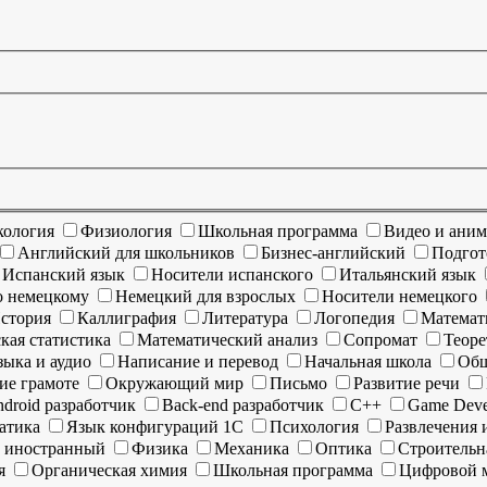
кология
Физиология
Школьная программа
Видео и ани
Английский для школьников
Бизнес-английский
Подгот
Испанский язык
Носители испанского
Итальянский язык
о немецкому
Немецкий для взрослых
Носители немецкого
стория
Каллиграфия
Литература
Логопедия
Математ
кая статистика
Математический анализ
Сопромат
Теоре
ыка и аудио
Написание и перевод
Начальная школа
Общ
ие грамоте
Окружающий мир
Письмо
Развитие речи
droid разработчик
Back-end разработчик
C++
Game Deve
атика
Язык конфигураций 1С
Психология
Развлечения 
к иностранный
Физика
Механика
Оптика
Строительн
я
Органическая химия
Школьная программа
Цифровой 