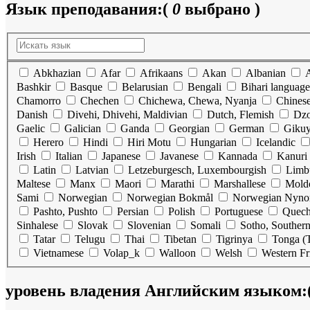
Язык преподавания:
(
0
выбрано )
Abkhazian
Afar
Afrikaans
Akan
Albanian
Bashkir
Basque
Belarusian
Bengali
Bihari language
Chamorro
Chechen
Chichewa, Chewa, Nyanja
Chines
Danish
Divehi, Dhivehi, Maldivian
Dutch, Flemish
Dz
Gaelic
Galician
Ganda
Georgian
German
Gikuy
Herero
Hindi
Hiri Motu
Hungarian
Icelandic
Irish
Italian
Japanese
Javanese
Kannada
Kanuri
Latin
Latvian
Letzeburgesch, Luxembourgish
Limb
Maltese
Manx
Maori
Marathi
Marshallese
Mold
Sami
Norwegian
Norwegian Bokmål
Norwegian Nyno
Pashto, Pushto
Persian
Polish
Portuguese
Quec
Sinhalese
Slovak
Slovenian
Somali
Sotho, Souther
Tatar
Telugu
Thai
Tibetan
Tigrinya
Tonga (T
Vietnamese
Volap_k
Walloon
Welsh
Western Fr
уровень владения Английским языком: