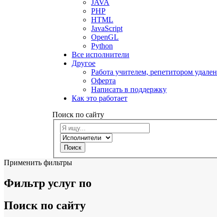
JAVA
PHP
HTML
JavaScript
OpenGL
Python
Все исполнители
Другое
Работа учителем, репетитором удале
Оферта
Написать в поддержку
Как это работает
Поиск по сайту
Поиск
Применить фильтры
Фильтр услуг по
Поиск по сайту