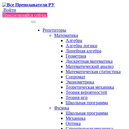
Войти
Присоединяйся сейчас
Репетиторы
Математика
Алгебра
Алгебра логики
Линейная алгебра
Геометрия
Дискретная математика
Математический анализ
Математическая статистика
Сопромат
Эконометрика
Теоретическая механика
Теория вероятностей
Теория игр
Школьная программа
Физика
Школьная программа
Механика
Оптика
Строительная механика