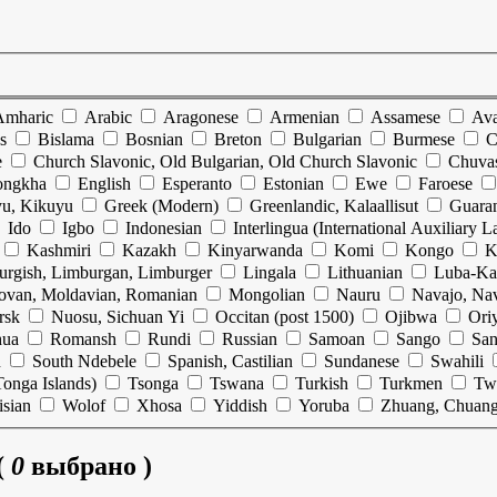
Amharic
Arabic
Aragonese
Armenian
Assamese
Ava
s
Bislama
Bosnian
Breton
Bulgarian
Burmese
C
e
Church Slavonic, Old Bulgarian, Old Church Slavonic
Chuva
ongkha
English
Esperanto
Estonian
Ewe
Faroese
u, Kikuyu
Greek (Modern)
Greenlandic, Kalaallisut
Guara
Ido
Igbo
Indonesian
Interlingua (International Auxiliary 
Kashmiri
Kazakh
Kinyarwanda
Komi
Kongo
K
urgish, Limburgan, Limburger
Lingala
Lithuanian
Luba-Ka
ovan, Moldavian, Romanian
Mongolian
Nauru
Navajo, Na
rsk
Nuosu, Sichuan Yi
Occitan (post 1500)
Ojibwa
Ori
hua
Romansh
Rundi
Russian
Samoan
Sango
San
n
South Ndebele
Spanish, Castilian
Sundanese
Swahili
onga Islands)
Tsonga
Tswana
Turkish
Turkmen
Tw
isian
Wolof
Xhosa
Yiddish
Yoruba
Zhuang, Chuan
(
0
выбрано )