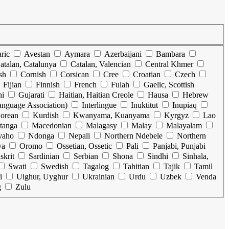
ric
Avestan
Aymara
Azerbaijani
Bambara
atalan, Catalunya
Catalan, Valencian
Central Khmer
sh
Cornish
Corsican
Cree
Croatian
Czech
Fijian
Finnish
French
Fulah
Gaelic, Scottish
ni
Gujarati
Haitian, Haitian Creole
Hausa
Hebrew
Language Association)
Interlingue
Inuktitut
Inupiaq
orean
Kurdish
Kwanyama, Kuanyama
Kyrgyz
Lao
tanga
Macedonian
Malagasy
Malay
Malayalam
vaho
Ndonga
Nepali
Northern Ndebele
Northern
ya
Oromo
Ossetian, Ossetic
Pali
Panjabi, Punjabi
skrit
Sardinian
Serbian
Shona
Sindhi
Sinhala,
Swati
Swedish
Tagalog
Tahitian
Tajik
Tamil
i
Uighur, Uyghur
Ukrainian
Urdu
Uzbek
Venda
g
Zulu