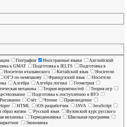
мация
География
Иностранные языки
Английский
овка к GMAT
Подготовка к IELTS
Подготовка к
Носители итальянского
Китайский язык
Носители
ОГЭ по немецкому
Французский язык
Носители
ика
Алгебра
Алгебра логики
Геометрия
тическая механика
Теория вероятностей
Теория игр
ествознание
Подготовка к поступлению в ВУЗ
Рисование
Счёт
Чтение
Правоведение
loper
HTML
iOS разработчик
JAVA
JavaScript
и образ жизни
Русский язык
Вузовский курс русского
ая механика
Термодинамика
Школьная программа
маркетинг
Экономика