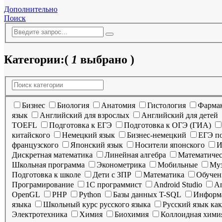
Дополнительно
Поиск
Категории:
(
1
выбрано )
Бизнес
Биология
Анатомия
Гистология
Фарма
язык
Английский для взрослых
Английский для детей
TOEFL
Подготовка к ЕГЭ
Подготовка к ОГЭ (ГИА)
китайского
Немецкий язык
Бизнес-немецкий
ЕГЭ п
французского
Японский язык
Носители японского
И
Дискретная математика
Линейная алгебра
Математичес
Школьная программа
Эконометрика
Мобильные
Муз
Подготовка к школе
Дети с ЗПР
Математика
Обучен
Програмирование
1C программист
Android Studio
An
OpenGL
PHP
Python
Базы данных T-SQL
Информ
языка
Школьный курс русского языка
Русский язык ка
Электротехника
Химия
Биохимия
Коллоидная хими