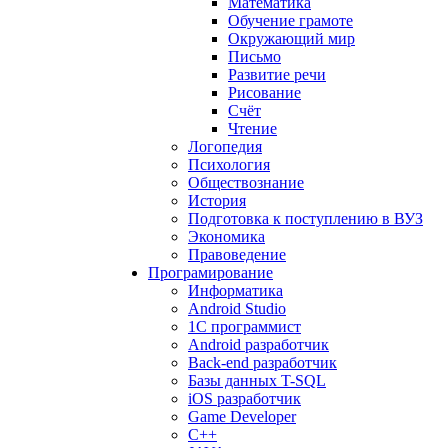
Математика
Обучение грамоте
Окружающий мир
Письмо
Развитие речи
Рисование
Счёт
Чтение
Логопедия
Психология
Обществознание
История
Подготовка к поступлению в ВУЗ
Экономика
Правоведение
Програмирование
Информатика
Android Studio
1C программист
Android разработчик
Back-end разработчик
Базы данных T-SQL
iOS разработчик
Game Developer
C++