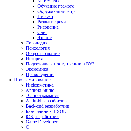
Математика
Обучение грамоте
Окружающий мир
Письмо
Развитие речи
Рисование
Счёт
Чтение
Логопедия
Психология
Обществознание
История
Подготовка к поступлению в ВУЗ
Экономика
Правоведение
Програмирование
Информатика
Android Studio
1C программист
Android разработчик
Back-end разработчик
Базы данных T-SQL
iOS разработчик
Game Developer
C++