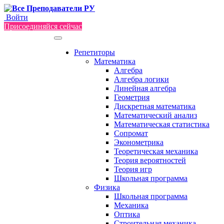
Войти
Присоединяйся сейчас
Репетиторы
Математика
Алгебра
Алгебра логики
Линейная алгебра
Геометрия
Дискретная математика
Математический анализ
Математическая статистика
Сопромат
Эконометрика
Теоретическая механика
Теория вероятностей
Теория игр
Школьная программа
Физика
Школьная программа
Механика
Оптика
Строительная механика