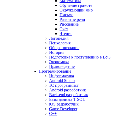
Математика
Обучение грамоте
Окружающий мир
Письмо
Развитие речи
Рисование
Счёт
Чтение
Логопедия
Психология
Обществознание
История
Подготовка к поступлению в ВУЗ
Экономика
Правоведение
Програмирование
Информатика
Android Studio
1C программист
Android разработчик
Back-end разработчик
Базы данных T-SQL
iOS разработчик
Game Developer
C++